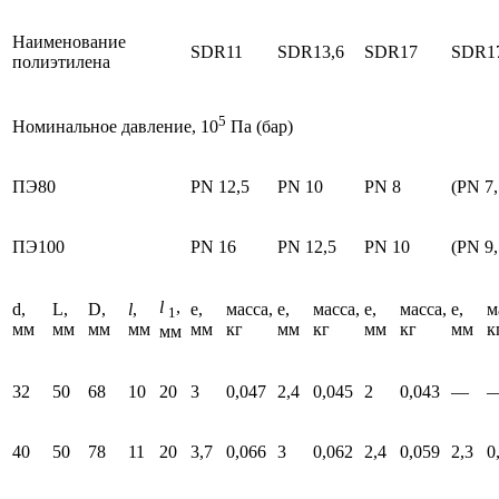
Наименование
SDR11
SDR13,6
SDR17
SDR17
полиэтилена
5
Номинальное давление, 10
Па (бар)
ПЭ80
PN 12,5
PN 10
PN 8
(PN 7,
ПЭ100
PN 16
PN 12,5
PN 10
(PN 9,
l
,
d,
L,
D,
l
,
e,
масса,
e,
масса,
e,
масса,
e,
м
1
мм
мм
мм
мм
мм
кг
мм
кг
мм
кг
мм
к
мм
32
50
68
10
20
3
0,047
2,4
0,045
2
0,043
—
40
50
78
11
20
3,7
0,066
3
0,062
2,4
0,059
2,3
0