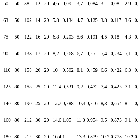
50
50
88
12
20
4,6
0,09
3,7
0,084
3
0,08
2,9
0
63
50
102
14
20
5,8
0,134
4,7
0,125
3,8
0,117
3,6
0
75
50
122
16
20
6,8
0,203
5,6
0,191
4,5
0,18
4,3
0
90
50
138
17
20
8,2
0,268
6,7
0,25
5,4
0,234
5,1
0
110
80
158
20
20
10
0,502
8,1
0,459
6,6
0,422
6,3
0
125
80
158
25
20
11,4
0,531
9,2
0,472
7,4
0,423
7,1
0
140
80
190
25
20
12,7
0,788
10,3
0,716
8,3
0,654
8
0
160
80
212
30
20
14,6
1,05
11,8
0,954
9,5
0,873
9,1
0
180
80
212
30
20
16,4
1
13,3
0,879
10,7
0,778
10,2
0