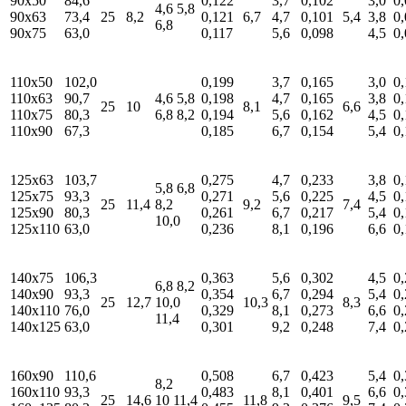
90x50
84,6
0,122
3,7
0,102
3,0
0
4,6 5,8
90x63
73,4
25
8,2
0,121
6,7
4,7
0,101
5,4
3,8
0
6,8
90x75
63,0
0,117
5,6
0,098
4,5
0
110x50
102,0
0,199
3,7
0,165
3,0
0
110x63
90,7
4,6 5,8
0,198
4,7
0,165
3,8
0
25
10
8,1
6,6
110x75
80,3
6,8 8,2
0,194
5,6
0,162
4,5
0
110x90
67,3
0,185
6,7
0,154
5,4
0
125x63
103,7
0,275
4,7
0,233
3,8
0
5,8 6,8
125x75
93,3
0,271
5,6
0,225
4,5
0
25
11,4
8,2
9,2
7,4
125x90
80,3
0,261
6,7
0,217
5,4
0
10,0
125x110
63,0
0,236
8,1
0,196
6,6
0
140x75
106,3
0,363
5,6
0,302
4,5
0
6,8 8,2
140x90
93,3
0,354
6,7
0,294
5,4
0
25
12,7
10,0
10,3
8,3
140x110
76,0
0,329
8,1
0,273
6,6
0
11,4
140x125
63,0
0,301
9,2
0,248
7,4
0
160x90
110,6
0,508
6,7
0,423
5,4
0
8,2
160x110
93,3
0,483
8,1
0,401
6,6
0
25
14,6
10 11,4
11,8
9,5