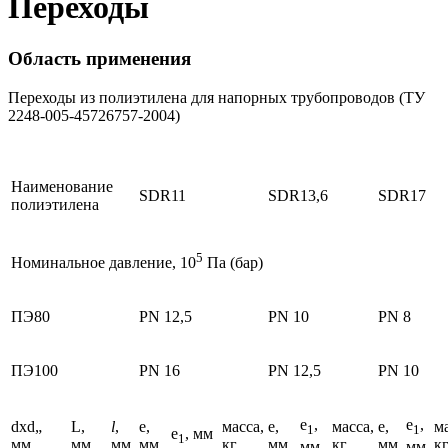
Переходы
Область применения
Переходы из полиэтилена для напорных трубопроводов (ТУ
2248-005-45726757-2004)
Наименование
SDR11
SDR13,6
SDR17
полиэтилена
5
Номинальное давление, 10
Па (бар)
ПЭ80
PN 12,5
PN 10
PN 8
ПЭ100
PN 16
PN 12,5
PN 10
e
,
e
,
dxd„
L,
l
,
e,
масса,
e,
масса,
e,
ма
1
1
e
, мм
1
мм
мм
мм
мм
кг
мм
кг
мм
к
мм
мм