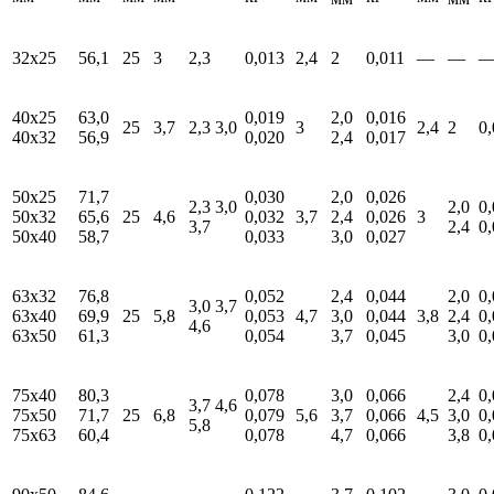
32x25
56,1
25
3
2,3
0,013
2,4
2
0,011
—
—
40x25
63,0
0,019
2,0
0,016
25
3,7
2,3 3,0
3
2,4
2
0
40x32
56,9
0,020
2,4
0,017
50x25
71,7
0,030
2,0
0,026
2,3 3,0
2,0
0
50x32
65,6
25
4,6
0,032
3,7
2,4
0,026
3
3,7
2,4
0
50x40
58,7
0,033
3,0
0,027
63x32
76,8
0,052
2,4
0,044
2,0
0
3,0 3,7
63x40
69,9
25
5,8
0,053
4,7
3,0
0,044
3,8
2,4
0
4,6
63x50
61,3
0,054
3,7
0,045
3,0
0
75x40
80,3
0,078
3,0
0,066
2,4
0
3,7 4,6
75x50
71,7
25
6,8
0,079
5,6
3,7
0,066
4,5
3,0
0
5,8
75x63
60,4
0,078
4,7
0,066
3,8
0