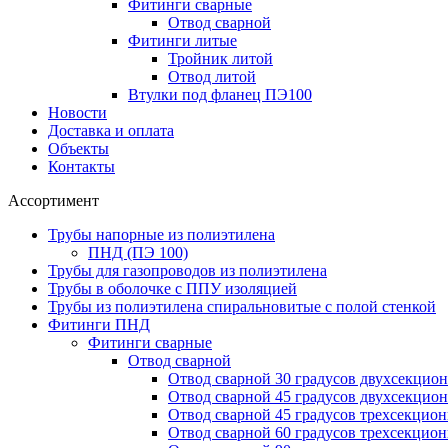
Фитинги сварные
Отвод сварной
Фитинги литые
Тройник литой
Отвод литой
Втулки под фланец ПЭ100
Новости
Доставка и оплата
Объекты
Контакты
Ассортимент
Трубы напорные из полиэтилена
ПНД (ПЭ 100)
Трубы для газопроводов из полиэтилена
Трубы в оболочке с ППУ изоляцией
Трубы из полиэтилена cпиральновитые с полой стенкой
Фитинги ПНД
Фитинги сварные
Отвод сварной
Отвод сварной 30 градусов двухсекцио
Отвод сварной 45 градусов двухсекцио
Отвод сварной 45 градусов трехсекцио
Отвод сварной 60 градусов трехсекцио